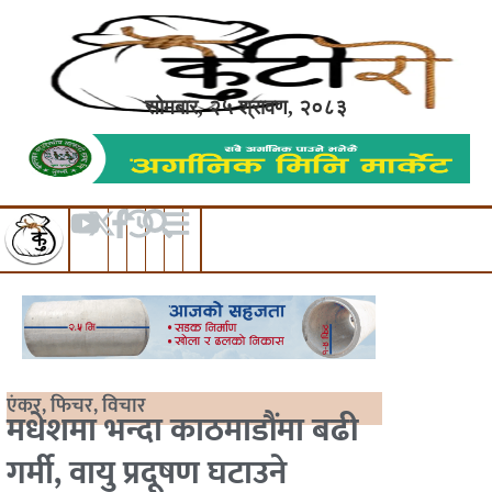
सोमबार, २५ श्रावण, २०८३
एंकर
,
फिचर
,
विचार
मधेशमा भन्दा काठमाडौंमा बढी
गर्मी, वायु प्रदूषण घटाउने