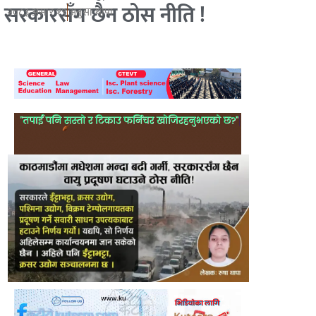
सरकारसँग छैन ठोस नीति !
२०८३ असार १९
अनुसा थापा