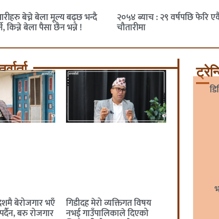
ारीहरु बेच्ने बेला मूल्य बढ्छ भन्दै
२०५४ ब्याच : २९ वर्षपछि फेरि ए
ने, किन्ने बेला पैसा छैन भन्ने !
चौतारीमा
र्वार्ता
ट्रेन
डिज
भ
्वदेशमै बेरोजगार भएँ
गिडीदह मेरो व्यक्तिगत विषय
पर्दैन, बरु रोजगार
नभई गाउँपालिकाले दिएको