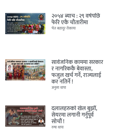
२०५४ ब्याच : २९ वर्षपछि
फेरि एकै चौतारीमा
चेत बहादुर रोकाया
सार्वजनिक काममा सरकार
र नागरिककै बेवास्ता,
फजुल खर्च गर्ने, राज्यलाई
कर नतिर्ने !
अनुसा थापा
दलालहरुको खेल बुझौं,
सेयरमा लगानी गर्नुपूर्व
सोचौं !
रुषा थापा