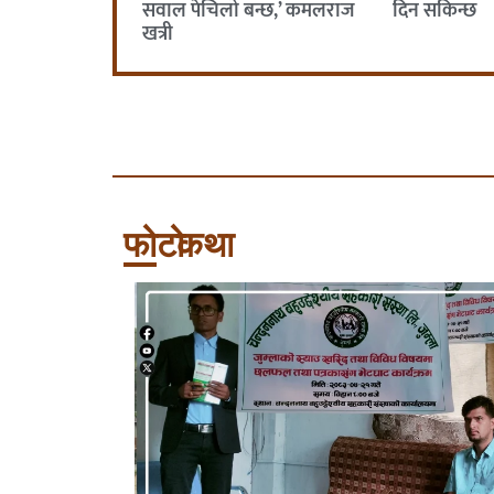
सवाल पेचिलो बन्छ,’ कमलराज
दिन सकिन्छ
खत्री
फोटो
कथा