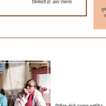
जिम्मेवारी हो -अमर रोकाया
तुर
स