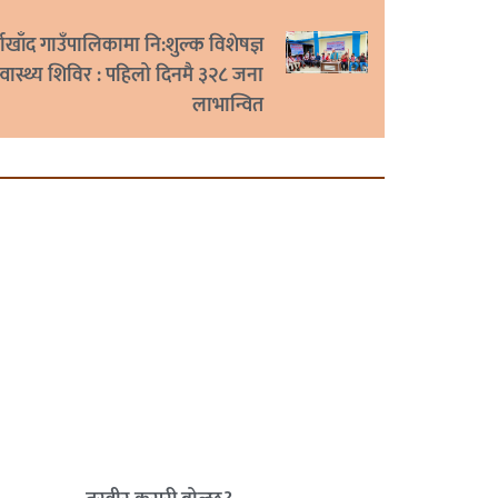
्माखाँद गाउँपालिकामा नि:शुल्क विशेषज्ञ
्वास्थ्य शिविर : पहिलो दिनमै ३२८ जना
लाभान्वित