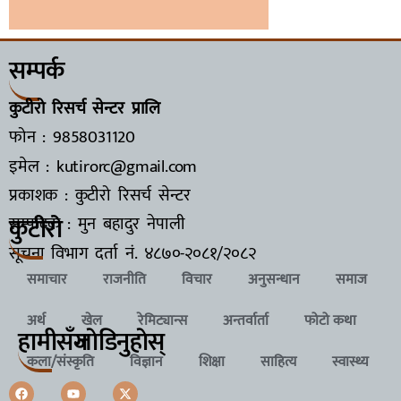
सम्पर्क
कुटीरो रिसर्च सेन्टर प्रालि
फोन : 9858031120
इमेल : kutirorc@gmail.com
प्रकाशक : कुटीरो रिसर्च सेन्टर
कुटीरो
सम्पादक : मुन बहादुर नेपाली
सूचना विभाग दर्ता नं.
४८७०-२०८१/२०८२
समाचार
राजनीति
विचार
अनुसन्धान
समाज
अर्थ
खेल
रेमिट्यान्स
अन्तर्वार्ता
फोटो कथा
हामीसँग
जाेडिनुहाेस्
कला/संस्कृति
विज्ञान
शिक्षा
साहित्य
स्वास्थ्य