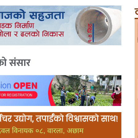
ट
को संसार