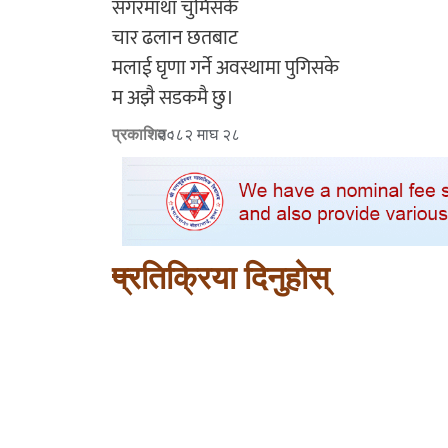
सगरमाथा चुमिसके
चार ढलान छतबाट
मलाई घृणा गर्ने अवस्थामा पुगिसके
म अझै सडकमै छु।
प्रकाशित :
२०८२ माघ २८
प्रतिक्रिया दिनुहोस्