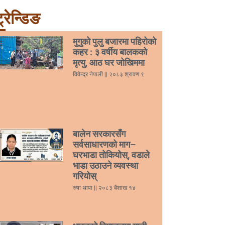
्रेन्डिङ
मुगुको पुलु बजारमा पहिरोको
कहर : ३ वर्षीय बालकको
मृत्यु, आठ घर जोखिममा
विवेन्द्र नेपाली
२०८३ श्रावण ९
बालेन सरकारसँग
सर्वसाधारणको माग–
घरभाडा तोकियोस्, वडाले
भाडा उठाउने व्यवस्था
गरियोस्
रुषा थापा
२०८३ बैशाख १४