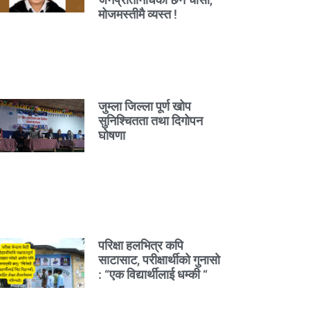
मोजमस्तीमै व्यस्त !
जुम्ला जिल्ला पूर्ण खोप
सुनिश्चितता तथा दिगोपन
घोषणा
परिक्षा हलभित्र कपि
साटासाट, परीक्षार्थीको गुनासो
: “एक विद्यार्थीलाई धम्की “