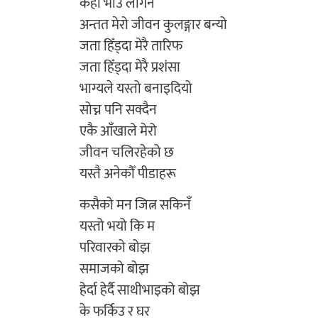
केही भाउ लागेन
अन्तत मेरो जीवन कुलङ्गार बन्यो
जता हिँड्दा मेरै तारिफ
जता हिँड्दा मेरै प्रशंसा
भाग्यले यस्तो बनाइदियो
सोच्न पनि सक्दैन
एकै आँखाले मेरो
जीवन चलिरहेको छ
यस्तै अनेकौँ पीडाहरू
कसैको मन जित्न सकिनँ
यस्तो भयो कि म
परिवारको बोझ
समाजको बोझ
हेर्दा हेर्दै साथीभाइको बोझ
के फर्किउ र घर