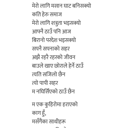
मेरो लागि मसान घाट बनिसक्यो
कति हेरु समाज
मेरो लागि शत्रुता भइसक्यो
आफ्नै ठाउँ पनि आज
बिरानो परदेश भइसक्यो
सपनै सपनाको सहर
अझै रहरै रहरको जीवन
बाउले खाए छोराले हेर्ने ठाउँ
त्यति सजिलो छैन
त्यो पापी सहर
म नघिर्सिएको ठाउँ छैन
म एक कुहिरोमा हराएको
काग हुँ,
मसँगैका साथीहरू