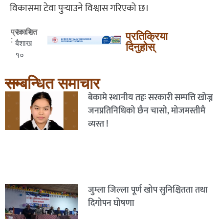
विकासमा टेवा पुर्‍याउने विश्वास गरिएको छ।
२०८२
प्रकाशित
प्रतिक्रिया
:
बैशाख
दिनुहोस्
१०
सम्बन्धित समाचार
बेकामे स्थानीय तहः सरकारी सम्पत्ति खोज्न
जनप्रतिनिधिको छैन चासो, मोजमस्तीमै
व्यस्त !
जुम्ला जिल्ला पूर्ण खोप सुनिश्चितता तथा
दिगोपन घोषणा