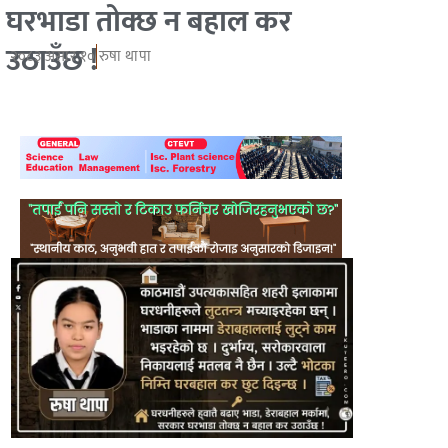
घरभाडा तोक्छ न बहाल कर
उठाउँछ !
२०८३ असार १०
रुषा थापा