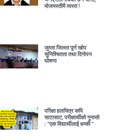
मोजमस्तीमै व्यस्त !
जुम्ला जिल्ला पूर्ण खोप
सुनिश्चितता तथा दिगोपन
घोषणा
परिक्षा हलभित्र कपि
साटासाट, परीक्षार्थीको गुनासो
: “एक विद्यार्थीलाई धम्की “