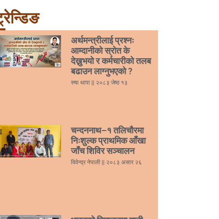
्रेन्डिङ
अर्थमन्त्रीलाई प्रश्नः
आम्दानीको स्रोत के
देख्नुभयो र कर्मचारीको तलब
बढाउन लाग्नुभएको ?
रुषा थापा
२०८३ जेष्ठ १३
चन्दननाथ–१ तलिचौरमा
निःशुल्क प्राथमिक आँखा
जाँच शिविर सञ्चालन
विवेन्द्र नेपाली
२०८३ असार २६