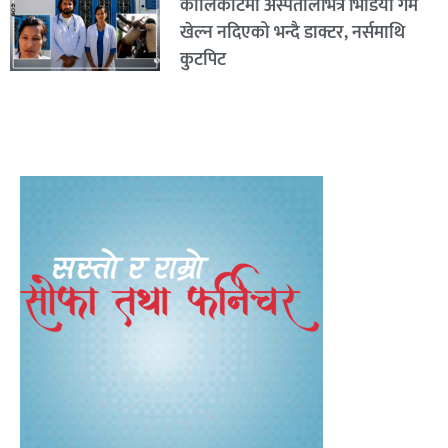
कालिकोटमा अस्पतालभित्र भिडियो गेम
खेल्न नदिएको भन्दै डाक्टर, नर्समाथि
कुटपिट