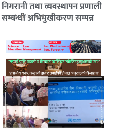
निगरानी तथा व्यवस्थापन प्रणाली
सम्बन्धी अभिमुखीकरण सम्पन्न
२०८३ जेष्ठ ६
विवेन्द्र नेपाली