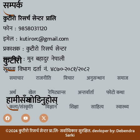
सम्पर्क
कुटीरो रिसर्च सेन्टर प्रालि
फोन : 9858031120
इमेल : kutirorc@gmail.com
प्रकाशक : कुटीरो रिसर्च सेन्टर
कुटीरो
सम्पादक : मुन बहादुर नेपाली
सूचना विभाग दर्ता नं.
४८७०-२०८१/२०८२
समाचार
राजनीति
विचार
अनुसन्धान
समाज
अर्थ
खेल
रेमिट्यान्स
अन्तर्वार्ता
फोटो कथा
हामीसँग
जाेडिनुहाेस्
कला/संस्कृति
विज्ञान
शिक्षा
साहित्य
स्वास्थ्य
©2024 कुटीरो रिसर्च सेन्टर प्रा.लि- सर्वाधिकार सुरक्षित. devloper by: Debendra
Sarki