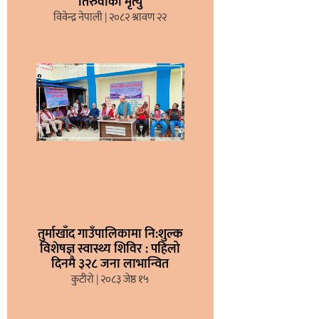
तिरुवाको मृत्यु
विवेन्द्र नेपाली
२०८२ श्रावण २२
तुर्माखाँद गाउँपालिकामा नि:शुल्क
विशेषज्ञ स्वास्थ्य शिविर : पहिलो
दिनमै ३२८ जना लाभान्वित
कुटीरो
२०८३ जेष्ठ १५