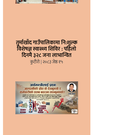
तुर्माखाँद गाउँपालिकामा नि:शुल्क
विशेषज्ञ स्वास्थ्य शिविर : पहिलो
दिनमै ३२८ जना लाभान्वित
कुटीरो
२०८३ जेष्ठ १५