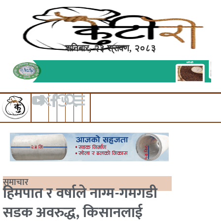
शनिबार, २३ श्रावण, २०८३
समाचार
हिमपात र वर्षाले नाग्म-गमगडी
सडक अवरुद्ध, किसानलाई