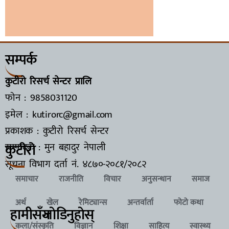
सम्पर्क
कुटीरो रिसर्च सेन्टर प्रालि
फोन : 9858031120
इमेल : kutirorc@gmail.com
प्रकाशक : कुटीरो रिसर्च सेन्टर
कुटीरो
सम्पादक : मुन बहादुर नेपाली
सूचना विभाग दर्ता नं.
४८७०-२०८१/२०८२
समाचार
राजनीति
विचार
अनुसन्धान
समाज
अर्थ
खेल
रेमिट्यान्स
अन्तर्वार्ता
फोटो कथा
हामीसँग
जाेडिनुहाेस्
कला/संस्कृति
विज्ञान
शिक्षा
साहित्य
स्वास्थ्य