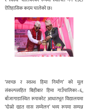
र स्वस्थ’ पालिकाका रूपमा स्थापित गर्न एउटा
ऐतिहासिक कदम चालेको छ।
‘स्वच्छ र स्वस्थ हिमा निर्माण’ को मूल
संकल्पसहित बिहीबार हिमा गाउँपालिका–६,
बाँजागाडास्थित रूपाकोट आधारभूत विद्यालयमा
‘दोस्रो वृहत् वास सम्मेलन’ भव्य रूपमा सम्पन्न