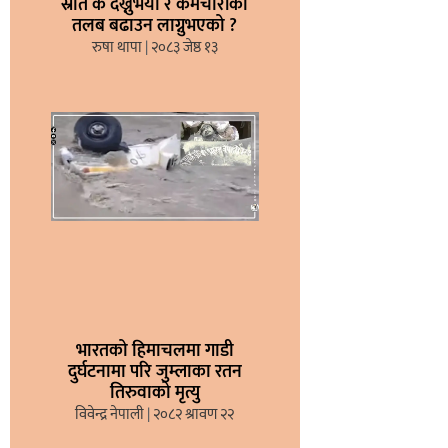
स्रोत के देख्नुभयो र कर्मचारीको
तलब बढाउन लाग्नुभएको ?
रुषा थापा
२०८३ जेष्ठ १३
भारतको हिमाचलमा गाडी
दुर्घटनामा परि जुम्लाका रतन
तिरुवाको मृत्यु
विवेन्द्र नेपाली
२०८२ श्रावण २२