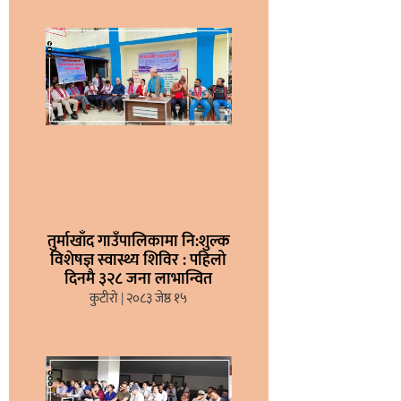
तुर्माखाँद गाउँपालिकामा नि:शुल्क
विशेषज्ञ स्वास्थ्य शिविर : पहिलो
दिनमै ३२८ जना लाभान्वित
कुटीरो
२०८३ जेष्ठ १५