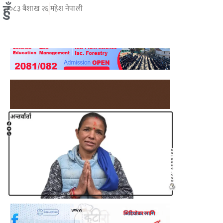
हुँ
२०८३ बैशाख २६
महेश नेपाली