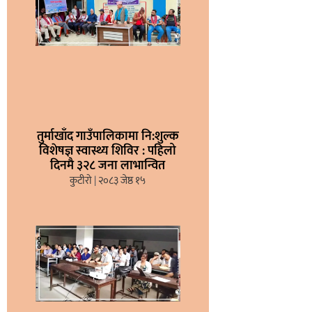
तुर्माखाँद गाउँपालिकामा नि:शुल्क
विशेषज्ञ स्वास्थ्य शिविर : पहिलो
दिनमै ३२८ जना लाभान्वित
कुटीरो
२०८३ जेष्ठ १५