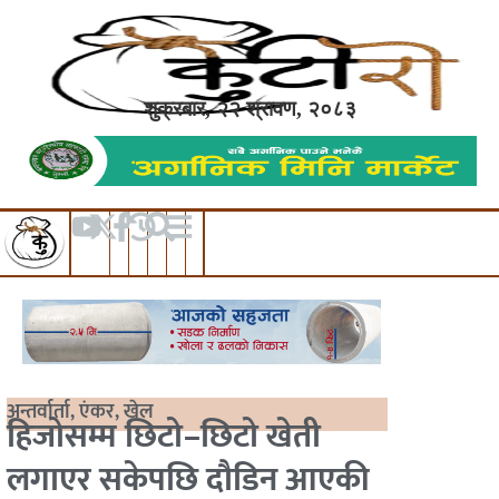
शुक्रबार, २२ श्रावण, २०८३
अन्तर्वार्ता
,
एंकर
,
खेल
हिजोसम्म छिटो–छिटो खेती
लगाएर सकेपछि दौडिन आएकी