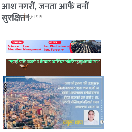
आश नगरौं, जनता आफैं बनौं
सुरक्षित !
२०८२ पुष १७
अनुसा थापा