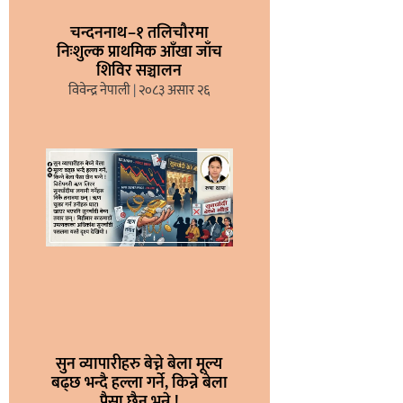
चन्दननाथ–१ तलिचौरमा
निःशुल्क प्राथमिक आँखा जाँच
शिविर सञ्चालन
विवेन्द्र नेपाली
२०८३ असार २६
सुन व्यापारीहरु बेच्ने बेला मूल्य
बढ्छ भन्दै हल्ला गर्ने, किन्ने बेला
पैसा छैन भन्ने !