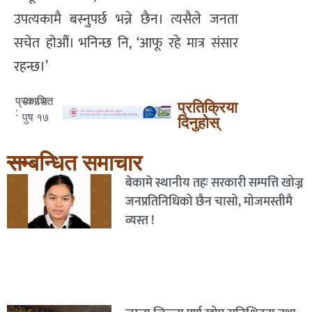
उपत्यकामै बस्नुपर्छ भन्ने छैन। त्यसैले जनता
सचेत होऔं। भनिन्छ नि, ‘आफू रहे मात्र संसार
रहन्छ।’
२०८२
प्रकाशित
प्रतिक्रिया
:
पुष १७
दिनुहोस्
सम्बन्धित समाचार
बेकामे स्थानीय तहः सरकारी सम्पत्ति खोज्न
जनप्रतिनिधिको छैन चासो, मोजमस्तीमै
व्यस्त !