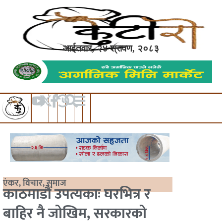
आईतवार, २४ श्रावण, २०८३
एंकर
,
विचार
,
समाज
काठमाडौं उपत्यकाः घरभित्र र
बाहिर नै जोखिम, सरकारको