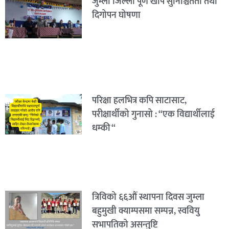
जुम्ला जिल्ला पूर्ण खोप सुनिश्चितता तथा
दिगोपन घोषणा
परिक्षा हलभित्र कपि साटासाट,
परीक्षार्थीको गुनासो : “एक विद्यार्थीलाई
धम्की “
त्रिविको ६६औं स्थापना दिवस जुम्ला
बहुमुखी क्याम्पसमा सम्पन्न, स्ववियु
सभापतिको असन्तुष्टि