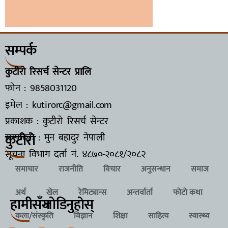
सम्पर्क
कुटीरो रिसर्च सेन्टर प्रालि
फोन : 9858031120
इमेल : kutirorc@gmail.com
प्रकाशक : कुटीरो रिसर्च सेन्टर
कुटीरो
सम्पादक : मुन बहादुर नेपाली
सूचना विभाग दर्ता नं.
४८७०-२०८१/२०८२
समाचार
राजनीति
विचार
अनुसन्धान
समाज
अर्थ
खेल
रेमिट्यान्स
अन्तर्वार्ता
फोटो कथा
हामीसँग
जाेडिनुहाेस्
कला/संस्कृति
विज्ञान
शिक्षा
साहित्य
स्वास्थ्य