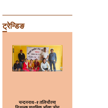
ट्रेन्डिङ
चन्दननाथ–१ तलिचौरमा
निःशुल्क प्राथमिक आँखा जाँच