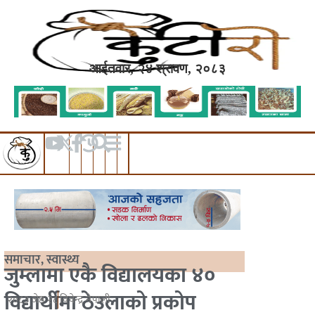
आईतवार, २४ श्रावण, २०८३
समाचार
,
स्वास्थ्य
जुम्लामा एकै विद्यालयका ४०
विद्यार्थीमा ठेउलाको प्रकोप
२०८३ जेष्ठ २८
विवेन्द्र नेपाली