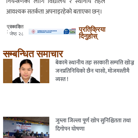
नियन्त्रणका लागि विद्यालय र स्थानीय तहले
आवश्यक सतर्कता अपनाइरहेको बताएका छन्।
२०८३
प्रकाशित
प्रतिक्रिया
:
जेष्ठ २८
दिनुहोस्
सम्बन्धित समाचार
बेकामे स्थानीय तहः सरकारी सम्पत्ति खोज्न
जनप्रतिनिधिको छैन चासो, मोजमस्तीमै
व्यस्त !
जुम्ला जिल्ला पूर्ण खोप सुनिश्चितता तथा
दिगोपन घोषणा