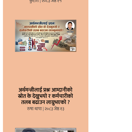
कुटीरो
२०८३ जेष्ठ १५
अर्थमन्त्रीलाई प्रश्नः आम्दानीको
स्रोत के देख्नुभयो र कर्मचारीको
तलब बढाउन लाग्नुभएको ?
रुषा थापा
२०८३ जेष्ठ १३