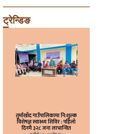
ट्रेन्डिङ
तुर्माखाँद गाउँपालिकामा नि:शुल्क
विशेषज्ञ स्वास्थ्य शिविर : पहिलो
दिनमै ३२८ जना लाभान्वित