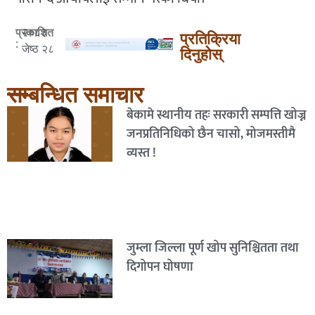
२०८३
प्रकाशित
प्रतिक्रिया
:
जेष्ठ २८
दिनुहोस्
सम्बन्धित समाचार
बेकामे स्थानीय तहः सरकारी सम्पत्ति खोज्न
जनप्रतिनिधिको छैन चासो, मोजमस्तीमै
व्यस्त !
जुम्ला जिल्ला पूर्ण खोप सुनिश्चितता तथा
दिगोपन घोषणा