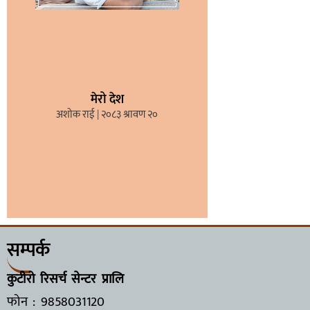
मेरो देश
अशोक राई
२०८३ श्रावण २०
सम्पर्क
कुटीरो रिसर्च सेन्टर प्रालि
फोन : 9858031120