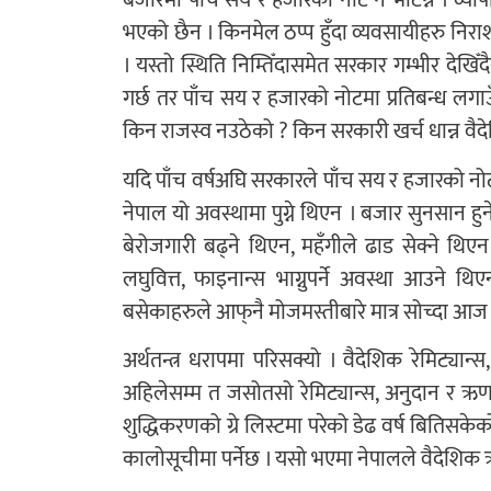
बजारमा पाँच सय र हजारको नोट नै भेटिन्न । व्या
भएको छैन । किनमेल ठप्प हुँदा व्यवसायीहरु निर
। यस्तो स्थिति निम्तिँदासमेत सरकार गम्भीर देख
गर्छ तर पाँच सय र हजारको नोटमा प्रतिबन्ध लगाउँ
किन राजस्व नउठेको ? किन सरकारी खर्च धान्न व
यदि पाँच वर्षअघि सरकारले पाँच सय र हजारको नो
नेपाल यो अवस्थामा पुग्ने थिएन । बजार सुनसान हुन
बेरोजगारी बढ्ने थिएन, महँगीले ढाड सेक्ने थिए
लघुवित्त, फाइनान्स भाग्नुपर्ने अवस्था आउने 
बसेकाहरुले आफ्‌नै मोजमस्तीबारे मात्र सोच्दा आज
अर्थतन्त्र धरापमा परिसक्यो । वैदेशिक रेमिट्या
अहिलेसम्म त जसोतसो रेमिट्यान्स, अनुदान र ऋणले
शुद्धिकरणको ग्रे लिस्टमा परेको डेढ वर्ष बितिसक
कालोसूचीमा पर्नेछ । यसो भएमा नेपालले वैदेशिक 