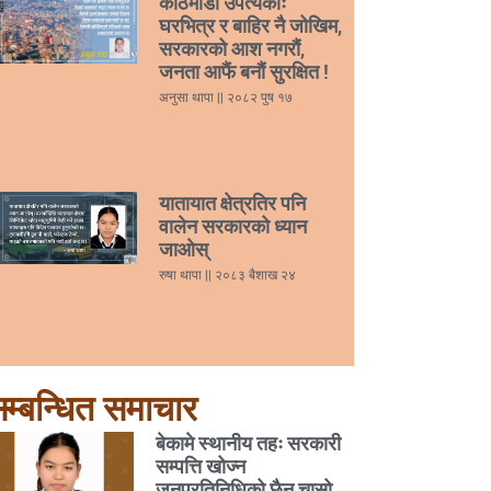
काठमाडौं उपत्यकाः
घरभित्र र बाहिर नै जोखिम,
सरकारको आश नगरौं,
जनता आफैं बनौं सुरक्षित !
अनुसा थापा
२०८२ पुष १७
यातायात क्षेत्रतिर पनि
वालेन सरकारको ध्यान
जाओस्
रुषा थापा
२०८३ बैशाख २४
म्बन्धित समाचार
बेकामे स्थानीय तहः सरकारी
सम्पत्ति खोज्न
जनप्रतिनिधिको छैन चासो,