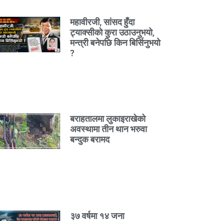
महावीरजी, सांसद हुँदा
ट्याक्सीको कुरा उठाउनुभयो,
मन्त्री बनेपछि किन बिर्सिनुभयो
?
बराहतालमा लुकाइराखेको
अवस्थामा तीन थान भरुवा
बन्दुक बरामद
३७ वर्षमा १४ जना