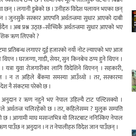
पार व्यवसाय ठप्प छ । सामानको मूल्य जतिसुकै घटेपनि बिक्री
ाशा छन् । लगानी डुबेको छ । उनीहरु विदेश पलायन भएका छन्
िँदैन । जुनसुकै सरकार आएपनि अर्थतन्त्रमा सुधार आएको दाबी
दैन । अब प्रश्न उठ्छ–साँच्चिकै अर्थतन्त्रमा सुधार आएको भए
ैदेशिक ऋण लिएको ?
टमा प्रतिबन्ध लगाएर दुई हजारको नयाँ नोट ल्याएको भए आज
े थिएन । घरजग्गा, गाडी, सेयर, सुन किनबेच ठप्प हुने थिएन ।
न । यत्रा युवा रोजगारीका लागि विदेशिने थिएनन् । सहकारी,
थिएन । न त अहिले बैंकमा समस्या आउँथ्यो । तर, सरकारमा
 देश नै संकटमा परेको छ ।
न्स, अनुदान र ऋण नहुने भए नेपाल उहिल्यै टाट पल्टिसक्यो ।
 अर्थतन्त्र चलिरहेको छ । तर, कहिलेसम्म ? मुलुक सम्पत्ति
ेको छ । आगामी माघ मसान्तभित्र यो लिस्टबाट ननिस्किए नेपाल
ऋण पाउँछ न अनुदान । न त नेपालीहरु विदेश जान पाउँछन् ।