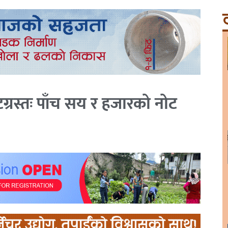
ट
टग्रस्तः पाँच सय र हजारको नोट