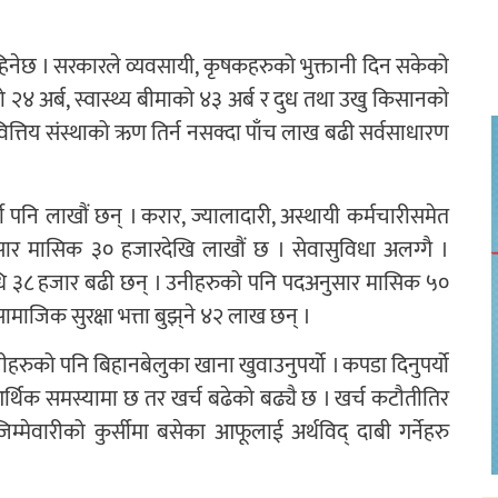
चाहिनेछ । सरकारले व्यवसायी, कृषकहरुको भुक्तानी दिन सकेको
ो २४ अर्ब, स्वास्थ्य बीमाको ४३ अर्ब र दुध तथा उखु किसानको
 वित्तिय संस्थाको ऋण तिर्न नसक्दा पाँच लाख बढी सर्वसाधारण
मी पनि लाखौं छन् । करार, ज्यालादारी, अस्थायी कर्मचारीसमेत
ार मासिक ३० हजारदेखि लाखौं छ । सेवासुविधा अलग्गै ।
निधि ३८ हजार बढी छन् । उनीहरुको पनि पदअनुसार मासिक ५०
ामाजिक सुरक्षा भत्ता बुझ्‌ने ४२ लाख छन् ।
हरुको पनि बिहानबेलुका खाना खुवाउनुपर्यो । कपडा दिनुपर्यो
 आर्थिक समस्यामा छ तर खर्च बढेको बढ्यै छ । खर्च कटौतीतिर
िम्मेवारीको कुर्सीमा बसेका आफूलाई अर्थविद् दाबी गर्नेहरु