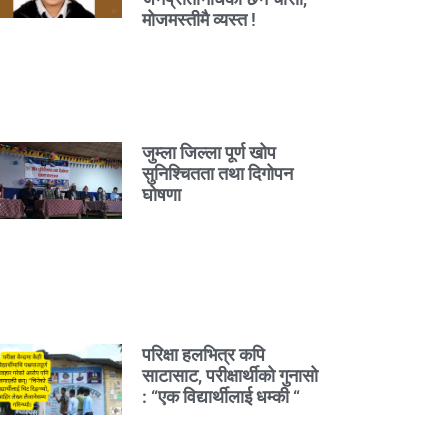
मोजमस्तीमै व्यस्त !
जुम्ला जिल्ला पूर्ण खोप
सुनिश्चितता तथा दिगोपन
घोषणा
परिक्षा हलभित्र कपि
साटासाट, परीक्षार्थीको गुनासो
: “एक विद्यार्थीलाई धम्की “