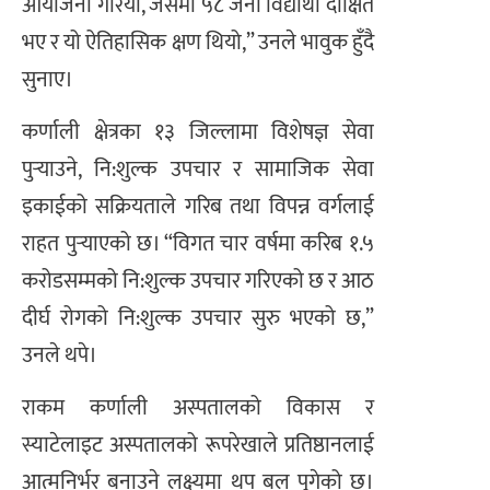
आयोजना गरियो, जसमा ५८ जना विद्यार्थी दीक्षित
भए र यो ऐतिहासिक क्षण थियो,” उनले भावुक हुँदै
सुनाए।
कर्णाली क्षेत्रका १३ जिल्लामा विशेषज्ञ सेवा
पुर्‍याउने, नि:शुल्क उपचार र सामाजिक सेवा
इकाईको सक्रियताले गरिब तथा विपन्न वर्गलाई
राहत पुर्‍याएको छ। “विगत चार वर्षमा करिब १.५
करोडसम्मको नि:शुल्क उपचार गरिएको छ र आठ
दीर्घ रोगको नि:शुल्क उपचार सुरु भएको छ,”
उनले थपे।
राकम कर्णाली अस्पतालको विकास र
स्याटेलाइट अस्पतालको रूपरेखाले प्रतिष्ठानलाई
आत्मनिर्भर बनाउने लक्ष्यमा थप बल पुगेको छ।