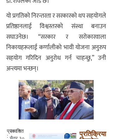
डा. रावलको जोड छ।
यो प्रगतिको निरन्तरता र सरकारको थप सहयोगले
प्रतिष्ठानलाई विश्वस्तरको संस्था बनाउन
सघाउनेछ। “सरकार र सरोकारवाला
निकायहरूलाई कर्णालीको भावी योजना अनुरुप
सहयोग गरिदिन अनुरोध गर्न चाहन्छु,” उनी
अन्त्यमा भन्छन्।
२०८१
प्रकाशित
प्रतिक्रिया
:
चैत्र ३०