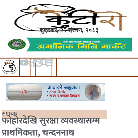
शुक्रबार, २२ श्रावण, २०८३
समाचार
फोहोरदेखि सुरक्षा व्यवस्थासम्म
प्राथमिकता, चन्दननाथ