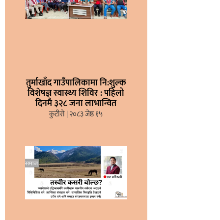
तुर्माखाँद गाउँपालिकामा नि:शुल्क
विशेषज्ञ स्वास्थ्य शिविर : पहिलो
दिनमै ३२८ जना लाभान्वित
कुटीरो
२०८३ जेष्ठ १५