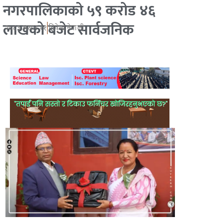
नगरपालिकाको ५९ करोड ४६
लाखको बजेट सार्वजनिक
२०८३ असार ११
विवेन्द्र नेपाली