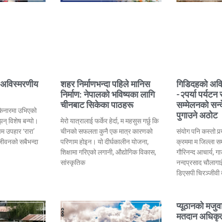
 अविस्मरणीय
शहर निर्माणभन्दा पहिले मानिस
गिडिदहको अविस
निर्माण: नेपालको भविष्यका लागि
-२पर्या पर्यटन
चीनबाट सिकेका पाठहरू
सम्मेलनको सन्
किनारमा उभिएको
पुगाउने अठोट
ि झन् विशेष बन्यो।
मेरो यात्रालाई फर्केर हेर्दा, म महसुस गर्छु कि
म उपहार ‘रारा’
चीनको सफलता कुनै एक मात्र कारणको
संयोग पनि कस्तो पर्
 जीवनको सबैभन्दा
परिणाम होइन। यो दीर्घकालीन योजना,
क्रममा म जिल्ला स
शिक्षामा गरिएको लगानी, औद्योगिक विकास,
गौरिनन्द आचार्य, गा
सांस्कृतिक
नन्दप्रसाद चौलागाईं
डिएसपी चिरञ्जीवी 
प्यूठानको मजुव
मतदान अधिकृत