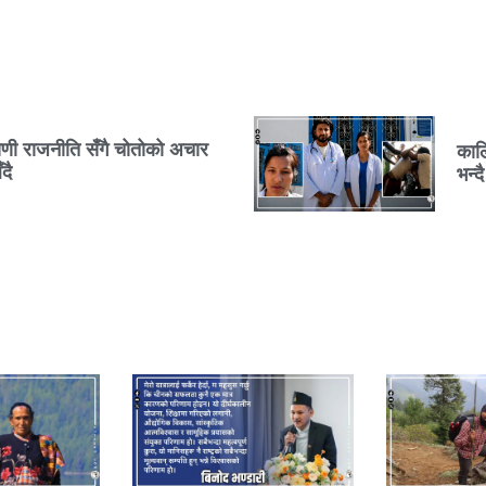
यणी राजनीति सँगै चोतोको अचार
काल
दै
भन्द