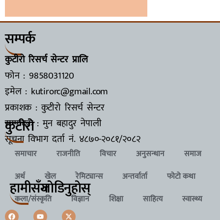
सम्पर्क
कुटीरो रिसर्च सेन्टर प्रालि
फोन : 9858031120
इमेल : kutirorc@gmail.com
प्रकाशक : कुटीरो रिसर्च सेन्टर
कुटीरो
सम्पादक : मुन बहादुर नेपाली
सूचना विभाग दर्ता नं.
४८७०-२०८१/२०८२
समाचार
राजनीति
विचार
अनुसन्धान
समाज
अर्थ
खेल
रेमिट्यान्स
अन्तर्वार्ता
फोटो कथा
हामीसँग
जाेडिनुहाेस्
कला/संस्कृति
विज्ञान
शिक्षा
साहित्य
स्वास्थ्य