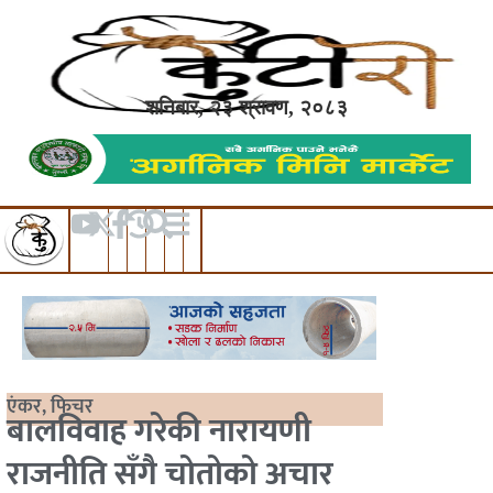
शनिबार, २३ श्रावण, २०८३
एंकर
,
फिचर
बालविवाह गरेकी नारायणी
राजनीति सँगै चोतोको अचार