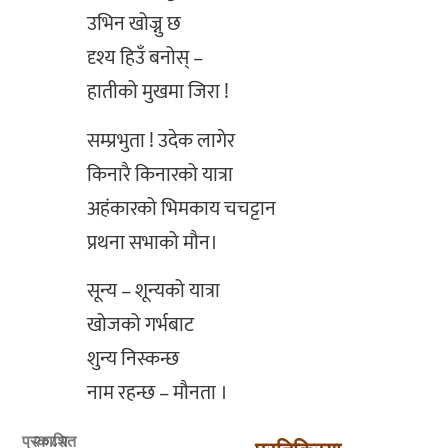
उभिन खोज्नु छ
दृश्य हिउँ बनोस् –
हातीको मुखमा जिरा !
सम्प्रभुता ! उदेक लागेर
किनारै किनारको यात्रा
अहंकारको भिम‌काय चचट्टान
प्रथना सभाको मौन।
सून्य – शून्यको यात्रा
खोजको गर्भबाट
शुन्य निस्कन्छ
नाम रहन्छ – मौनता ।
२०८२
प्रकाशित