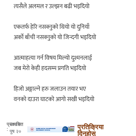
‎त्यसैले अलमल र उल्झन बढी भइदियो
‎एकतर्फ हेरि नसक्नुको थियो यो दुनियाँ
‎अर्को बाँची नसक्नुको यो जिन्दगी भइदियो
‎आत्माहत्या गर्न विषय मिल्यो दुश्मनलाई
‎जब मेरो केही हदसम्म प्रगति भइदियो
‎हिजो अङ्गाल्ने हरु जलाउन तयार भए
‎वनको दाउरा घाटको आगो सखी भइदियो
२०८२
प्रकाशित
प्रतिक्रिया
:
पुष २०
दिनुहोस्