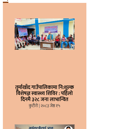
तुर्माखाँद गाउँपालिकामा नि:शुल्क
विशेषज्ञ स्वास्थ्य शिविर : पहिलो
दिनमै ३२८ जना लाभान्वित
कुटीरो
२०८३ जेष्ठ १५