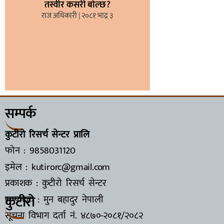
तस्वीर कसरी बोल्छ?
राज अधिकारी
२०८१ भाद्र ३
सम्पर्क
कुटीरो रिसर्च सेन्टर प्रालि
फोन : 9858031120
इमेल : kutirorc@gmail.com
प्रकाशक : कुटीरो रिसर्च सेन्टर
कुटीरो
सम्पादक : मुन बहादुर नेपाली
सूचना विभाग दर्ता नं.
४८७०-२०८१/२०८२