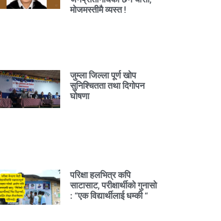
मोजमस्तीमै व्यस्त !
जुम्ला जिल्ला पूर्ण खोप
सुनिश्चितता तथा दिगोपन
घोषणा
परिक्षा हलभित्र कपि
साटासाट, परीक्षार्थीको गुनासो
: “एक विद्यार्थीलाई धम्की “