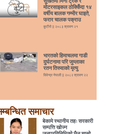
सुर्खेतमा मिनी ट्रक र
मोटरसाइकल ठोक्किँदा १४
वर्षीय बालक गम्भीर घाइते,
फरार चालक पक्राउ
कुटीरो
२०८३ श्रावण २१
भारतको हिमाचलमा गाडी
दुर्घटनामा परि जुम्लाका
रतन तिरुवाको मृत्यु
विवेन्द्र नेपाली
२०८२ श्रावण २२
म्बन्धित समाचार
बेकामे स्थानीय तहः सरकारी
सम्पत्ति खोज्न
जनप्रतिनिधिको छैन चासो,