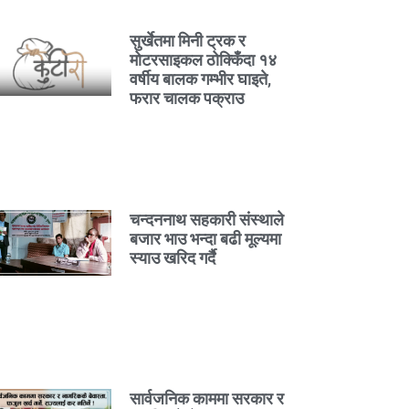
सुर्खेतमा मिनी ट्रक र
मोटरसाइकल ठोक्किँदा १४
वर्षीय बालक गम्भीर घाइते,
फरार चालक पक्राउ
चन्दननाथ सहकारी संस्थाले
बजार भाउ भन्दा बढी मूल्यमा
स्याउ खरिद गर्दै
सार्वजनिक काममा सरकार र