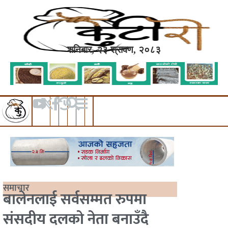
शनिबार, २३ श्रावण, २०८३
समाचार
बालेनलाई सर्वसम्मत रुपमा
संसदीय दलको नेता बनाउँदै