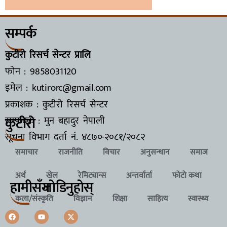
सम्पर्क
कुटीरो रिसर्च सेन्टर प्रालि
फोन : 9858031120
इमेल : kutirorc@gmail.com
प्रकाशक : कुटीरो रिसर्च सेन्टर
कुटीरो
सम्पादक : मुन बहादुर नेपाली
सूचना विभाग दर्ता नं.
४८७०-२०८१/२०८२
समाचार
राजनीति
विचार
अनुसन्धान
समाज
अर्थ
खेल
रेमिट्यान्स
अन्तर्वार्ता
फोटो कथा
हामीसँग
जाेडिनुहाेस्
कला/संस्कृति
विज्ञान
शिक्षा
साहित्य
स्वास्थ्य