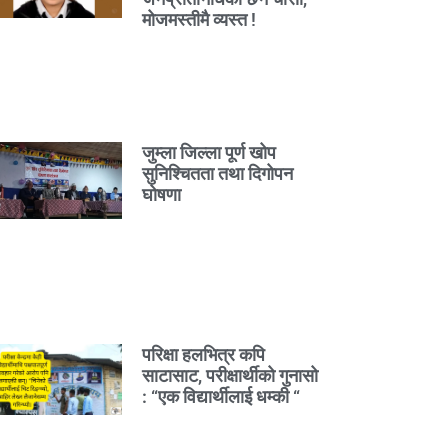
मोजमस्तीमै व्यस्त !
जुम्ला जिल्ला पूर्ण खोप
सुनिश्चितता तथा दिगोपन
घोषणा
परिक्षा हलभित्र कपि
साटासाट, परीक्षार्थीको गुनासो
: “एक विद्यार्थीलाई धम्की “