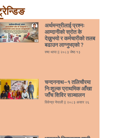
्रेन्डिङ
अर्थमन्त्रीलाई प्रश्नः
आम्दानीको स्रोत के
देख्नुभयो र कर्मचारीको तलब
बढाउन लाग्नुभएको ?
रुषा थापा
२०८३ जेष्ठ १३
चन्दननाथ–१ तलिचौरमा
निःशुल्क प्राथमिक आँखा
जाँच शिविर सञ्चालन
विवेन्द्र नेपाली
२०८३ असार २६