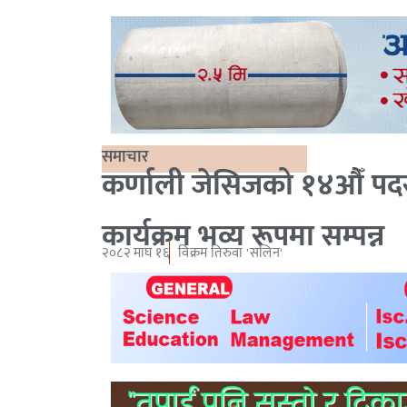
समाचार
कर्णाली जेसिजको १४औँ पदस
कार्यक्रम भव्य रूपमा सम्पन्न
२०८२ माघ १६
विक्रम तिरुवा 'सलिन'