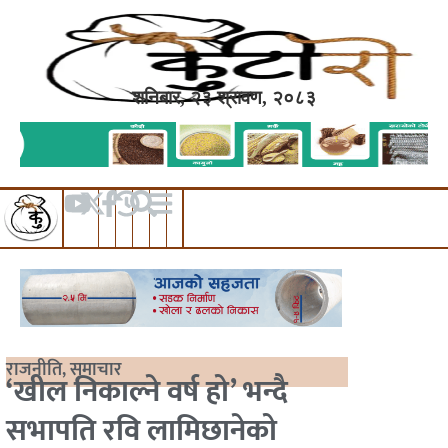
शनिबार, २३ श्रावण, २०८३
राजनीति
,
समाचार
‘खील निकाल्ने वर्ष हो’ भन्दै
सभापति रवि लामिछानेको