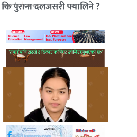
कि पुराना दलजसरी फ्यालिने ?
२०८२ चैत्र १
रुषा थापा