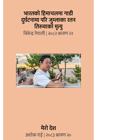
भारतको हिमाचलमा गाडी
दुर्घटनामा परि जुम्लाका रतन
तिरुवाको मृत्यु
विवेन्द्र नेपाली
२०८२ श्रावण २२
मेरो देश
अशोक राई
२०८३ श्रावण २०