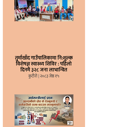
तुर्माखाँद गाउँपालिकामा नि:शुल्क
विशेषज्ञ स्वास्थ्य शिविर : पहिलो
दिनमै ३२८ जना लाभान्वित
कुटीरो
२०८३ जेष्ठ १५