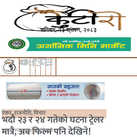
शनिबार, २३ श्रावण, २०८३
एंकर
,
राजनीति
,
विचार
भदौ २३ र २४ गतेको घटना ट्रेलर
मात्रै, अब फिल्म पनि देखिने!
२०८२ फाल्गुन २०
महेश नेपाली