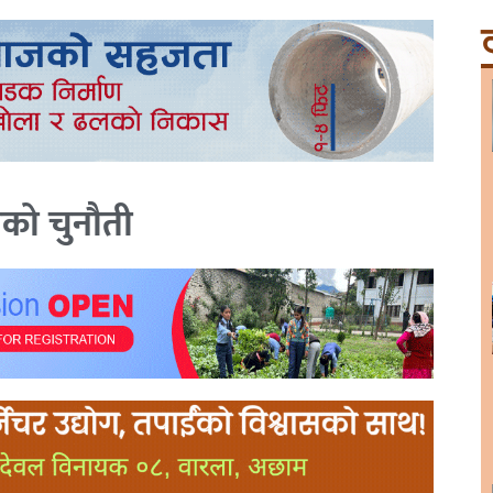
ट
ाको चुनौती