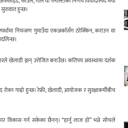
न्। अफसाइड, फाउल, गोल वा पेनाल्टीको निर्णय विवादास्पद भयो
सुरुवात हुन्छ।
पर्धामा नियन्त्रण गुमाउँदा एकअर्कासँग ठोक्किन, कराउन वा
बदलिन्छ।
ारले खेलाडी झन् उत्तेजित बनाउँछ। कतिपय अवस्थामा दर्शक
रोक्न गाह्रो हुन्छ। रेफ्री, खेलाडी, आयोजक र सुरक्षाकर्मीबीच
कार विकास गर्न सकेका छैनन्। “हार्नु लाज हो” भन्ने सोचले