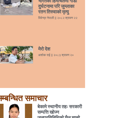
भारतको हिमाचलमा गाडी
दुर्घटनामा परि जुम्लाका
रतन तिरुवाको मृत्यु
विवेन्द्र नेपाली
२०८२ श्रावण २२
मेरो देश
अशोक राई
२०८३ श्रावण २०
म्बन्धित समाचार
बेकामे स्थानीय तहः सरकारी
सम्पत्ति खोज्न
जनप्रतिनिधिको छैन चासो,