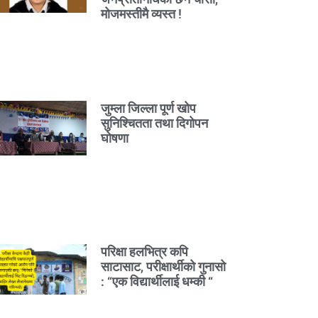
मोजमस्तीमै व्यस्त !
जुम्ला जिल्ला पूर्ण खोप
सुनिश्चितता तथा दिगोपन
घोषणा
परिक्षा हलभित्र कपि
साटासाट, परीक्षार्थीको गुनासो
: “एक विद्यार्थीलाई धम्की “