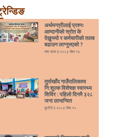
्रेन्डिङ
अर्थमन्त्रीलाई प्रश्नः
आम्दानीको स्रोत के
देख्नुभयो र कर्मचारीको तलब
बढाउन लाग्नुभएको ?
रुषा थापा
२०८३ जेष्ठ १३
तुर्माखाँद गाउँपालिकामा
नि:शुल्क विशेषज्ञ स्वास्थ्य
शिविर : पहिलो दिनमै ३२८
जना लाभान्वित
कुटीरो
२०८३ जेष्ठ १५