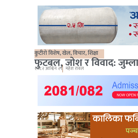
कुटीरो विशेष
,
खेल
,
विचार
,
शिक्षा
फुटबल, जोश र विवाद: जुम्ल
२०८२ आश्विन २९
महेश रावल