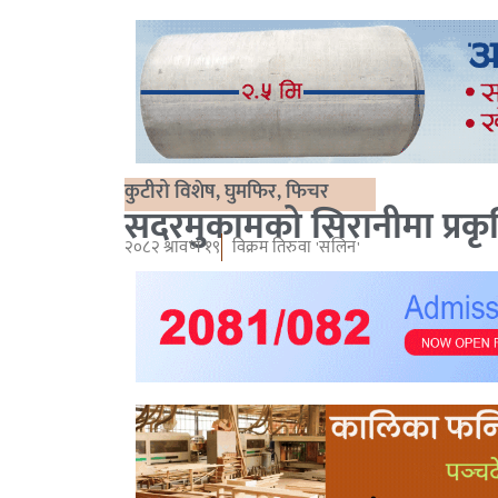
कुटीरो विशेष
,
घुमफिर
,
फिचर
सदरमुकामको सिरानीमा प्रकृति
२०८२ श्रावण १९
विक्रम तिरुवा 'सलिन'