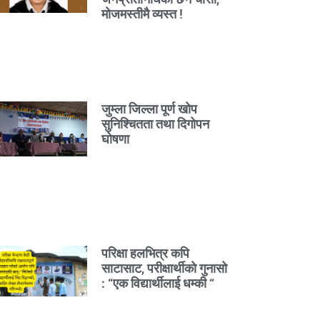
मोजमस्तीमै व्यस्त !
जुम्ला जिल्ला पूर्ण खोप
सुनिश्चितता तथा दिगोपन
घोषणा
परिक्षा हलभित्र कपि
साटासाट, परीक्षार्थीको गुनासो
: “एक विद्यार्थीलाई धम्की “