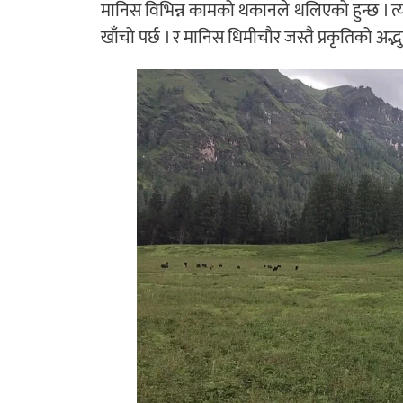
मानिस विभिन्न कामको थकानले थलिएको हुन्छ । त्
खाँचो पर्छ । र मानिस धिमीचौर जस्तै प्रकृतिको अद