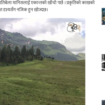
यतिबेला मानिसलाई एकान्तको खाँचो पर्छ । प्रकृतिको काखको
्भुत दृश्यसँग नजिक हुन खोज्दछ।