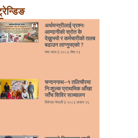
्रेन्डिङ
अर्थमन्त्रीलाई प्रश्नः
आम्दानीको स्रोत के
देख्नुभयो र कर्मचारीको तलब
बढाउन लाग्नुभएको ?
रुषा थापा
२०८३ जेष्ठ १३
चन्दननाथ–१ तलिचौरमा
निःशुल्क प्राथमिक आँखा
जाँच शिविर सञ्चालन
विवेन्द्र नेपाली
२०८३ असार २६