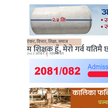
एंकर
,
विचार
,
शिक्षा
,
समाज
म शिक्षक हुँ, मेरो गर्व यतिमै 
२०८२ आश्विन २
महेश रावल