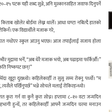
 १०–१५ पटक यही शब्द सुन्ने, अनि मुस्कानसहित जवाफ दिनुपर्ने
मैले किताब खोलेर बोर्डमा लेख्न थालेँ। आधा घण्टा नबित्दै हातको
ोकिनँ। एक विद्यार्थीले मजाक गरे,
े हात नधोएर स्कुल आउनु भएछ। आज तपाईंलाई सजाय होला
म्भीर मुद्रामा भनेँ, “अब धेरै मजाक भयो, अब पढाइमा फर्किऔँ।”
ू कति निष्कपट छन्!”
खुट्टा दुख्थ्यो। कहिलेकाहीँ त सुसु सम्म रोक्नु पर्थ्यो। “म
, त्यसैले पर्खिनुपर्छ” भन्ने सोचले मलाई रोकिरहन्थ्यो।
 कुरा गर्न वा कुनै कुरा सोच्न। हप्तामा ८–१० वटा जन्मदिन
 सहभागी हुन्थेँ, तर कहिलेकाहीँ आफ्नै जन्मदिन घरमा मनाउन