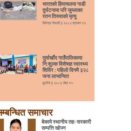
भारतको हिमाचलमा गाडी
दुर्घटनामा परि जुम्लाका
रतन तिरुवाको मृत्यु
विवेन्द्र नेपाली
२०८२ श्रावण २२
तुर्माखाँद गाउँपालिकामा
नि:शुल्क विशेषज्ञ स्वास्थ्य
शिविर : पहिलो दिनमै ३२८
जना लाभान्वित
कुटीरो
२०८३ जेष्ठ १५
म्बन्धित समाचार
बेकामे स्थानीय तहः सरकारी
सम्पत्ति खोज्न