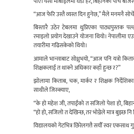
पाएँ। यसो मोबाईलमा घडी हेरेँ, बिहानको पाँच बज
“आज फेरि उस्तै व्यस्त दिन हुनेछ,” मैले मनमनै सोचे
बिस्तारै उठेर टेबलमा थुप्रिएका पाठ्यपुस्तक पल
रमाइलो प्रयोग देखाउने योजना थियो। नेपालीमा एउटा
तयारीमा गढिसकेको थियो।
आमाले भान्साबाट सोध्नुभयो, “आज पनि यत्रो किताब पल
शिक्षकलाई त थाक्ने अधिकार कहाँ हुन्छ र?”
झोलामा किताब, चक, मार्कर र शिक्षक निर्देशिक
साथीले जिस्क्याए,
“के हो महेश जी, तपाईंको त सजिलो पेशा हो, बिहान गए
“हो हो, सजिलो त देखिन्छ, तर भोग्नेले मात्र बुझ्छ नि 
विद्यालयको गेटभित्र छिरेलगत्तै सयौँ स्वर एकसाथ 