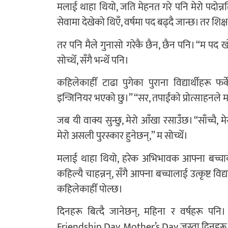
मलाई थाहा थियो, जति मेहनत गरे पनि मेरो पदोन्
सेवामा देखेको थिएँ, वर्षमा पद बढ्दै जान्छ। तर शिक्
तर पनि मैले गुनासो गरेकै छैन, छैन पनि। “म पद 
सोच्थेँ, सँगै भन्थेँ पनि।
कहिलेकाहीँ टाढा पुगेका पुराना विद्यार्थीहर
इन्जिनियर भएको छु।” “सर, तपाईंको प्रोत्साहनले म 
जब यी वाक्य सुन्छु, मेरो आँखा रसाउँछ। “साँच्चै
मेरो असली पुरस्कार हुनेछन्,” म सोच्थेँ।
मलाई थाहा थियो, हरेक अभिभावक आफ्ना बच्चाका ल
कहिल्यै चाहन्नन्, सँगै आफ्ना बच्चालाई उत्कृष्ट विद
कहिलेकाहीँ पोल्छ।
दिनहरू बित्दै जानेछन्, महिना र वर्षहरू पन
Friendship Day, Mother’s Day जस्ता दिनहरू आ