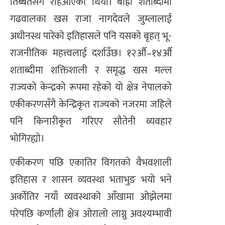
तिब्बतसँग रहिआएको थियो। बाह्रौं शताब्दीमा
गढवालका खस राजा नागदेवले जुम्लालाई
अधीनस्थ पारेको इतिहासले पनि यसको बृहत् भू-
राजनीतिक महत्त्वलाई दर्शाउँछ। १२औँ–१४औँ
शताब्दीमा शक्तिशाली र समृद्ध खस मल्ल
राज्यको केन्द्रको रूपमा रहेको यो क्षेत्र नेपालको
एकीकरणसँगै केन्द्रिकृत राज्यको नजरमा जहिले
पनि किनारीकृत गरिएर सौतेनी व्यवहार
भोगिरह्यो।
एकीकरण पछि एकातिर विगतको वैभवशाली
इतिहास र शासन व्यवस्था भताभुङ भयो भने
अर्कोतिर नयाँ व्यवस्थाको आँखामा ओझेलमा
परेपछि कर्णाली क्षेत्र ओरालो लाग्नु अवश्यम्भावी