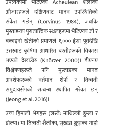
उपत्यकामा भेटिएका Acheulean शैलीका
औजारहरूले दक्षिणबाट मानव उपस्थितिको
संकेत गर्छन् (Corvinus 1984), जबकि
मुस्ताङका पुरातात्त्विक स्थलहरूमा भेटिएका जौ र
बकाइनो खेतीको प्रमाणले १,००० ईसा पूर्वदेखि
उत्तरबाट कृषिमा आधारित बस्तीहरूको विकास
भएको देखाउँछ (Knörzer 2000)। डीएनए
विश्लेषणहरूले पनि मुस्ताङका मानव
अवशेषहरूको वर्तमान शेर्पा र तिब्बती
समुदायसँगको सम्बन्ध स्थापित गरेका छन्
(Jeong et al. 2016)।
उच्च हिमाली भेगहरू (जस्तै: माथिल्लो हुम्ला र
डोल्पा) मा तिब्बती शैलीका, सुख्खा ढुङ्गाका गाह्रो