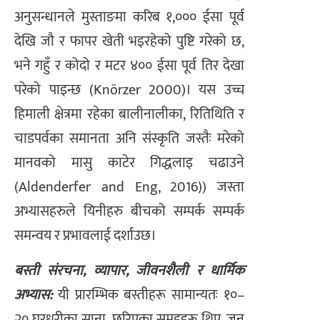
अनुसन्धानले मुस्ताङमा करिब १,००० ईसा पूर्व
देखि जौ र फापर खेती भइरहेको पुष्टि गरेको छ,
भने गहुँ र कोदो र मटर ४०० ईसा पूर्व तिर देखा
परेको पाइन्छ (Knörzer 2000)। यस उच्च
हिमाली क्षेत्रमा रहेका बालीनालीका, रितिथिति र
चाडपर्वका समानता अनि संस्कृति जस्तैः मरेको
मानवको मासु काटेर गिद्धलाइ चढाउने
(Aldenderfer and Eng, 2016)) जस्ता
अभ्यासहरुले यिनीहरु बीचको सम्पर्क सम्पर्क
समन्वय र प्रभावलाई दर्शाउछ।
बस्ती संरचना, व्यापार, जीवनशैली र धार्मिक
अभ्यास:
यी प्रारम्भिक बस्तीहरू सामान्यतः १०–
२० घरधुरीका साना, छरिएका समूहहरू थिए, जुन