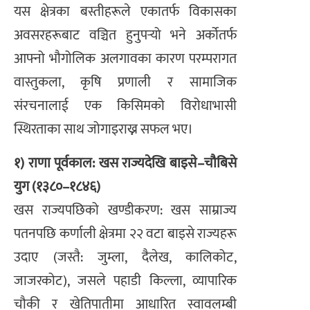
यस क्षेत्रका बस्तीहरूले एकातर्फ विकासका
अवसरहरूबाट वञ्चित हुनुपर्‍यो भने अर्कोतर्फ
आफ्नो भौगोलिक अलगावका कारण परम्परागत
वास्तुकला, कृषि प्रणाली र सामाजिक
संरचनालाई एक किसिमको विरोधाभासी
स्थिरताका साथ जोगाइराख्न सफल भए।
१) राणा पूर्वकाल: खस राज्यदेखि बाइसे–चौबिसे
युग (१३८०–१८४६)
खस राज्यपछिको खण्डीकरण: खस साम्राज्य
पतनपछि कर्णाली क्षेत्रमा २२ वटा बाइसे राज्यहरू
उदाए (जस्तै: जुम्ला, दैलेख, कालिकोट,
जाजरकोट), जसले पहाडी किल्ला, व्यापारिक
चौकी र खेतिपातीमा आधारित स्वावलम्बी