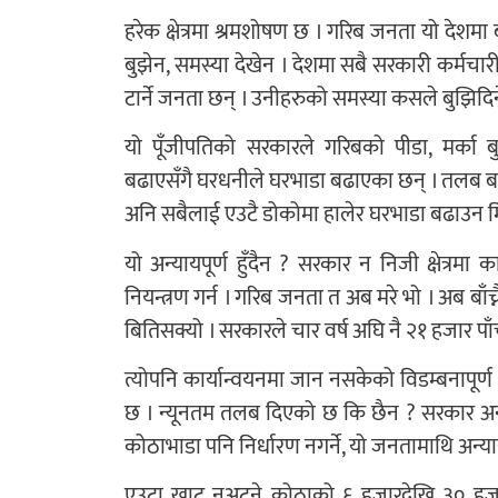
हरेक क्षेत्रमा श्रमशोषण छ । गरिब जनता यो देशम
बुझेन, समस्या देखेन । देशमा सबै सरकारी कर्मचार
टार्ने जनता छन् । उनीहरुको समस्या कसले बुझिदिन
यो पूँजीपतिको सरकारले गरिबको पीडा, मर्का ब
बढाएसँगै घरधनीले घरभाडा बढाएका छन् । तलब बढे
अनि सबैलाई एउटै डोकोमा हालेर घरभाडा बढाउन म
यो अन्यायपूर्ण हुँदैन ? सरकार न निजी क्षेत्र
नियन्त्रण गर्न । गरिब जनता त अब मरे भो । अब बाँच्
बितिसक्यो । सरकारले चार वर्ष अघि नै २१ हजार पा
त्योपनि कार्यान्वयनमा जान नसकेको विडम्बनापूर
छ । न्यूनतम तलब दिएको छ कि छैन ? सरकार अनुगमन
कोठाभाडा पनि निर्धारण नगर्ने, यो जनतामाथि अन्य
एउटा खाट नअट्ने कोठाको ६ हजारदेखि ३० हजार भा