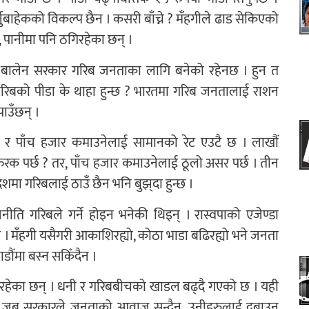
्नुबाहेकको विकल्प छैन । कसरी बाँच्ने ? मँहगीले ढाड सेकिएको
, पानीमा पनि ठगिरहेका छन् ।
 बालेन सरकार गरिब जनताका लागि बनेको रहेनछ । हुन त
गरिबको पीडा के थाहा हुन्छ ? भारतमा गरिब जनतालाई राशन
ाउँछन् ।
 र पाँच हजार कमाउनेलाई सामानको रेट एउटै छ । लाखौं
क पर्छ ? तर, पाँच हजार कमाउनेलाई ठूलो असर पर्छ । तीन
शमा गरिबलाई ठाउँ छैन भनि बुझ्‌दा हुन्छ ।
ीति गरिबले गर्ने होइन भनेकी थिइन् । रास्वपाको एजेण्डा
े रहेछ । मँहगी यसैगरी आकाशिरह्यो, कोठा भाडा बढिरह्यो भने जनता
डौंमा बस्न सकिँदैन ।
िरहेका छन् । धनी र गरिबबीचको खाडल बढ्दै गएको छ । यही
छ । जब सरकारले जनताको आवाज सुन्दैन, उनीहरुलाई दबाउन