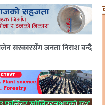
ट
बालेन सरकारसँग जनता निराश बन्दै