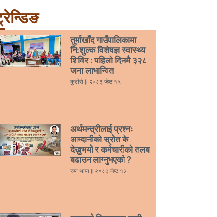
्रेन्डिङ
तुर्माखाँद गाउँपालिकामा
नि:शुल्क विशेषज्ञ स्वास्थ्य
शिविर : पहिलो दिनमै ३२८
जना लाभान्वित
कुटीरो
२०८३ जेष्ठ १५
अर्थमन्त्रीलाई प्रश्नः
आम्दानीको स्रोत के
देख्नुभयो र कर्मचारीको तलब
बढाउन लाग्नुभएको ?
रुषा थापा
२०८३ जेष्ठ १३