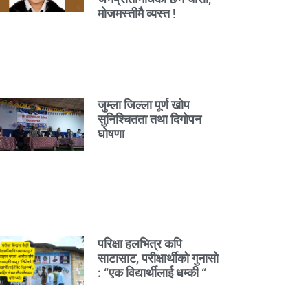
मोजमस्तीमै व्यस्त !
जुम्ला जिल्ला पूर्ण खोप
सुनिश्चितता तथा दिगोपन
घोषणा
परिक्षा हलभित्र कपि
साटासाट, परीक्षार्थीको गुनासो
: “एक विद्यार्थीलाई धम्की “