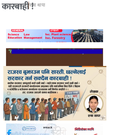
कारबाही !
२०८३ असार २३
रुषा थापा