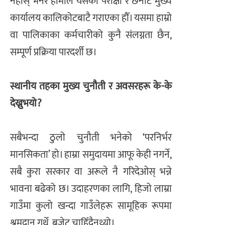
नहोस् भनेर हामीले यसको परीक्षा र छनोट मुख्य
कार्यालय कालिकोटबाटै गराएका हौँ। यसमा हाम्रो
वा पालिकाका कर्मचारीको कुनै संलग्नता छैन,
सम्पूर्ण प्रक्रिया पारदर्शी छ।
स्थानीय तहका मुख्य चुनौती र अवसरहरू के-के
देख्नुभयो?
सबैभन्दा ठुलो चुनौती भनेको ‘परनिर्भर
मानसिकता’ हो। हाम्रा समुदायमा आफू केही नगर्ने,
सबै कुरा सरकार वा अरूले नै गरिदेओस् भन्ने
भावना बढेको छ। उदाहरणका लागि, हिजो लाम्रा
गाउँमा कुलो खन्दा गाउँलेहरू सामूहिक रूपमा
श्रमदान गर्थे, बजेट चाहिँदैनथ्यो।