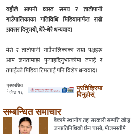
यहाँले आफ्नो व्यस्त समय र तातोपानी
गाउँपालिकाका गतिविधि मिडियामार्फत राख्ने
अवसर दिनुभयो, धेरै-धेरै धन्यवाद।
मेरो र तातोपानी गाउँपालिकाका राम्रा पक्षहरू
आम जनतामाझ पुर्‍याइदिनुभएकोमा तपाईं र
तपाईंको मिडिया टिमलाई पनि विशेष धन्यवाद।
२०८३
प्रकाशित
प्रतिक्रिया
:
जेष्ठ १६
दिनुहोस्
सम्बन्धित समाचार
बेकामे स्थानीय तहः सरकारी सम्पत्ति खोज्न
जनप्रतिनिधिको छैन चासो, मोजमस्तीमै