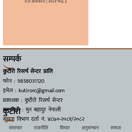
राज अधिकारी
२०८१ भाद्र ३
सम्पर्क
कुटीरो रिसर्च सेन्टर प्रालि
फोन : 9858031120
इमेल : kutirorc@gmail.com
प्रकाशक : कुटीरो रिसर्च सेन्टर
कुटीरो
सम्पादक : मुन बहादुर नेपाली
सूचना विभाग दर्ता नं.
४८७०-२०८१/२०८२
समाचार
राजनीति
विचार
अनुसन्धान
समाज