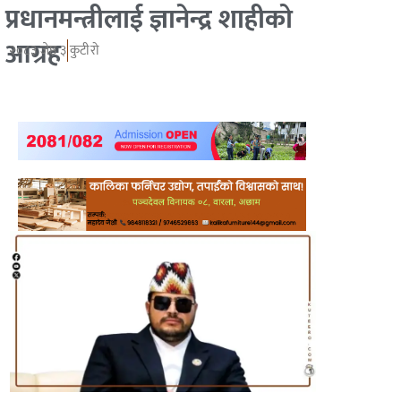
प्रधानमन्त्रीलाई ज्ञानेन्द्र शाहीको
आग्रह
२०८३ जेष्ठ ३
कुटीरो