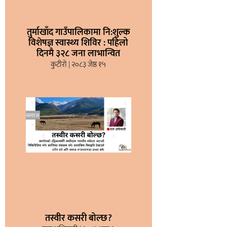
तुर्माखाँद गाउँपालिकामा नि:शुल्क
विशेषज्ञ स्वास्थ्य शिविर : पहिलो
दिनमै ३२८ जना लाभान्वित
कुटीरो
२०८३ जेष्ठ १५
तस्वीर कसरी बोल्छ?