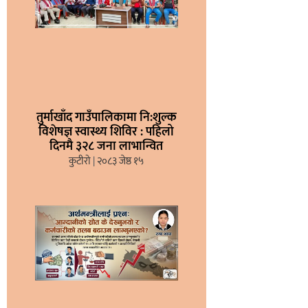
तुर्माखाँद गाउँपालिकामा नि:शुल्क
विशेषज्ञ स्वास्थ्य शिविर : पहिलो
दिनमै ३२८ जना लाभान्वित
कुटीरो
२०८३ जेष्ठ १५