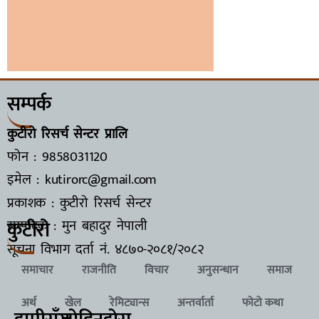
सम्पर्क
कुटीरो रिसर्च सेन्टर प्रालि
फोन : 9858031120
इमेल : kutirorc@gmail.com
प्रकाशक : कुटीरो रिसर्च सेन्टर
कुटीरो
सम्पादक : मुन बहादुर नेपाली
सूचना विभाग दर्ता नं.
४८७०-२०८१/२०८२
समाचार
राजनीति
विचार
अनुसन्धान
समाज
अर्थ
खेल
रेमिट्यान्स
अन्तर्वार्ता
फोटो कथा