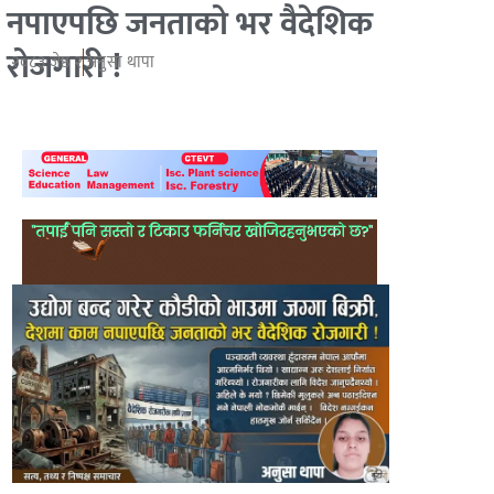
नपाएपछि जनताको भर वैदेशिक
रोजगारी !
२०८३ जेष्ठ २
अनुसा थापा