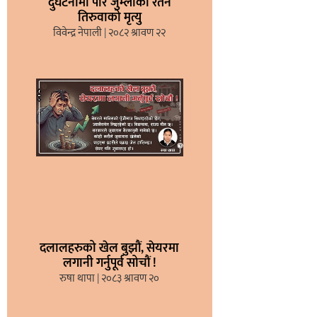
दुर्घटनामा परि जुम्लाका रतन
तिरुवाको मृत्यु
विवेन्द्र नेपाली
२०८२ श्रावण २२
दलालहरुको खेल बुझौं, सेयरमा
लगानी गर्नुपूर्व सोचौं !
रुषा थापा
२०८३ श्रावण २०