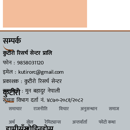
सम्पर्क
कुटीरो रिसर्च सेन्टर प्रालि
फोन : 9858031120
इमेल : kutirorc@gmail.com
प्रकाशक : कुटीरो रिसर्च सेन्टर
कुटीरो
सम्पादक : मुन बहादुर नेपाली
सूचना विभाग दर्ता नं.
४८७०-२०८१/२०८२
समाचार
राजनीति
विचार
अनुसन्धान
समाज
अर्थ
खेल
रेमिट्यान्स
अन्तर्वार्ता
फोटो कथा
हामीसँग
जाेडिनुहाेस्