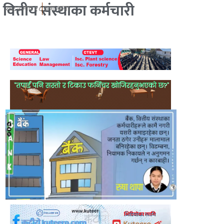
वित्तीय संस्थाका कर्मचारी
२०८२ माघ १८
रुषा थापा