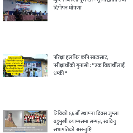
जुम्ला जिल्ला पूर्ण खोप सुनिश्चितता तथा
दिगोपन घोषणा
परिक्षा हलभित्र कपि साटासाट,
परीक्षार्थीको गुनासो : “एक विद्यार्थीलाई
धम्की “
त्रिविको ६६औं स्थापना दिवस जुम्ला
बहुमुखी क्याम्पसमा सम्पन्न, स्ववियु
सभापतिको असन्तुष्टि