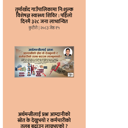
तुर्माखाँद गाउँपालिकामा नि:शुल्क
विशेषज्ञ स्वास्थ्य शिविर : पहिलो
दिनमै ३२८ जना लाभान्वित
कुटीरो
२०८३ जेष्ठ १५
अर्थमन्त्रीलाई प्रश्नः आम्दानीको
स्रोत के देख्नुभयो र कर्मचारीको
तलब बढाउन लाग्नुभएको ?