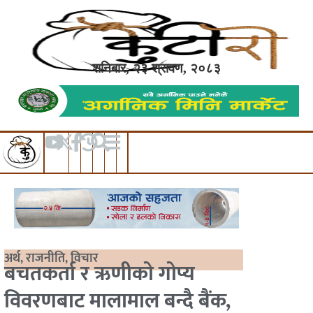
शनिबार, २३ श्रावण, २०८३
अर्थ
,
राजनीति
,
विचार
बचतकर्ता र ऋणीको गोप्य
विवरणबाट मालामाल बन्दै बैंक,