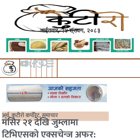
आईतवार, २४ श्रावण, २०८३
अर्थ
,
कुटीरो कर्पोरेट
,
समाचार
मंसिर २१ देखि जुम्लामा
टिभिएसको एक्सचेन्ज अफर: