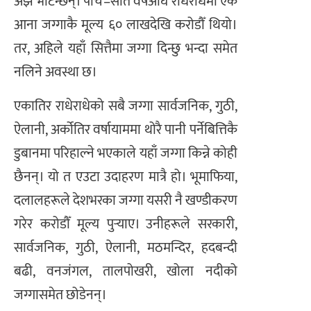
अझै भेटिन्छन्। पाँच–सात वर्षअघि राधेराधेमा एक
आना जग्गाकै मूल्य ६० लाखदेखि करोडौँ थियो।
तर, अहिले यहाँ सित्तैमा जग्गा दिन्छु भन्दा समेत
नलिने अवस्था छ।
एकातिर राधेराधेको सबै जग्गा सार्वजनिक, गुठी,
ऐलानी, अर्कोतिर वर्षायाममा थोरै पानी पर्नेबित्तिकै
डुबानमा परिहाल्ने भएकाले यहाँ जग्गा किन्ने कोही
छैनन्। यो त एउटा उदाहरण मात्रै हो। भूमाफिया,
दलालहरूले देशभरका जग्गा यसरी नै खण्डीकरण
गरेर करोडौँ मूल्य पुर्‍याए। उनीहरूले सरकारी,
सार्वजनिक, गुठी, ऐलानी, मठमन्दिर, हदबन्दी
बढी, वनजंगल, तालपोखरी, खोला नदीको
जग्गासमेत छोडेनन्।