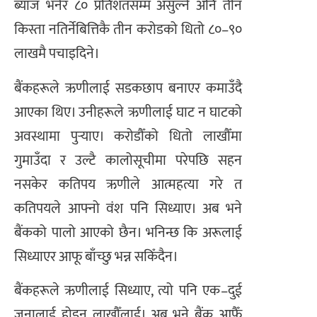
ब्याज भनेर ८० प्रतिशतसम्म असुल्ने अनि तीन
किस्ता नतिर्नेबित्तिकै तीन करोडको धितो ८०–९०
लाखमै पचाइदिने।
बैंकहरूले ऋणीलाई सडकछाप बनाएर कमाउँदै
आएका थिए। उनीहरूले ऋणीलाई घाट न घाटको
अवस्थामा पुर्‍याए। करोडौँको धितो लाखौँमा
गुमाउँदा र उल्टै कालोसूचीमा परेपछि सहन
नसकेर कतिपय ऋणीले आत्महत्या गरे त
कतिपयले आफ्नो वंश पनि सिध्याए। अब भने
बैंकको पालो आएको छैन। भनिन्छ कि अरूलाई
सिध्याएर आफू बाँच्छु भन्न सकिँदैन।
बैंकहरूले ऋणीलाई सिध्याए, त्यो पनि एक–दुई
जनालाई होइन लाखौँलाई। अब भने बैंक आफैँ