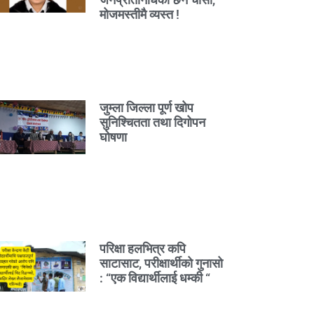
मोजमस्तीमै व्यस्त !
जुम्ला जिल्ला पूर्ण खोप
सुनिश्चितता तथा दिगोपन
घोषणा
परिक्षा हलभित्र कपि
साटासाट, परीक्षार्थीको गुनासो
: “एक विद्यार्थीलाई धम्की “