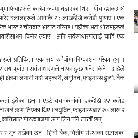
 भूमाफियाहरूले कृत्रिम रूपमा बढाएका थिए । पाँच दशकअघि
ा पारेर दलालहरूले आनाकै २५ लाखदेखि करोडौँ पुर्‍याए । एक
छिमेक भारत र चीनबाट आयात गरिन्छ । यहाँका अटो शोरुमहरूले
वारीसाधन किनेर ल्याए । अनि सर्वसाधारणलाई चाहिँ एक
ीहरूले प्रतिकित्ता एक सय रुपैयाँमा निष्काशन गरेका हुन् ।
 पुर्याए । सर्वसाधारणले नाफा हुन्छ भनेर किने । अहिले
ेत्रमा लगानी गर्दा सहकारी, लघुवित्त, फाइनान्स डुब्यो, बैंक
चतकर्ता डुबेका छन् । एउटै बचतकर्ताको एकदेखि १२ करोड
३ लाखले ऋण लिएका थिए । लघुवित्त, फाइनान्सबाट २७ लाख र
, व्यक्तिबाट मीटरब्याजमा ऋण लिने पनि लाखौँ छन् ।
 र सुन राखेका छन् । हिजो बैंक, वित्तीय संस्थाका सञ्चालक,