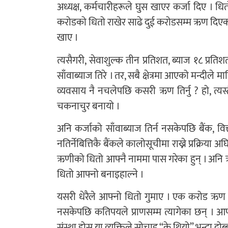
अध्यक्ष, कर्मचारीहरूले घुस खाएर कर्जा दिए । 
करोडको धितो राखेर साढे दुई करोडसम्म ऋण दिएको
खाए ।
त्यसैगरी, सेवाशुल्क तीन प्रतिशत, ब्याज १८ प्रत
साँवाब्याज तिरे । तर, सबै क्षेत्रमा आएको मन्दील
व्यवसाय नै नचलेपछि कसरी ऋण तिर्नु ? हो, त्यस
चकनाचुर बनायो ।
अनि कर्जाको साँवाब्याज तिर्न नसकेपछि बैंक, वित
नतिर्नेबित्तिकै बैंकले कालोसूचीमा राख्ने प्रक्रिया 
ऋणीको धितो आफ्नै नाममा पास गरेका हुन् । अनि ऋण त
धितो आफ्नो बनाइहाल्ने ।
यसरी धेरैले आफ्नो धितो गुमाए । एक करोड ऋण ल
नसकेपछि कतिपयले प्राणसम्म त्यागेका छन् । आफ्
संस्था होस् या व्यक्तिले सोचाइ “के थियो” भन्दा दोब्ब