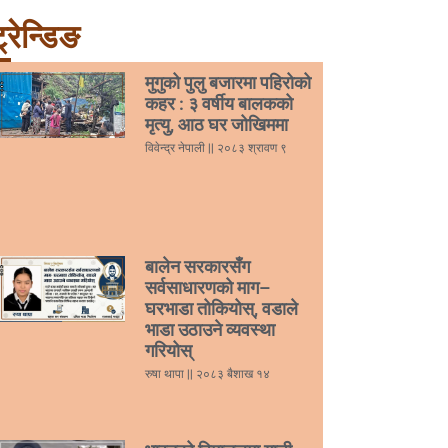
्रेन्डिङ
मुगुको पुलु बजारमा पहिरोको
कहर : ३ वर्षीय बालकको
मृत्यु, आठ घर जोखिममा
विवेन्द्र नेपाली
२०८३ श्रावण ९
बालेन सरकारसँग
सर्वसाधारणको माग–
घरभाडा तोकियोस्, वडाले
भाडा उठाउने व्यवस्था
गरियोस्
रुषा थापा
२०८३ बैशाख १४