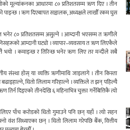
धितोको मूल्यांकनका आधारमा ८० प्रतिशतसम्म ऋण दिए । तीन
 पाइन्छ । ऋण दिएबापत सञ्चालक, अध्यक्षले लाखौँ रकम घुस
िशत भनेर ८० प्रतिशतसम्म असुल्ने । आम्दानी भएसम्म त ऋणीले
े मानिसहरूको आम्दानी घट्यो । व्यापार–व्यवसाय त ऋण लिएकैले
्तै भयो । कमाइन्छ र तिरिन्छ भनेर ऋण लिए तर मन्दीले सबै
्तीय संस्था होस् या व्यक्ति ऋणीमाथि जाइलागे । तीन किस्ता
अघि बढाइहाल्ने, धितो लिलाम गरिहाल्ने । व्यक्तिले त झन् पहिल्यै
िर्न दिइएको तीनदेखि ६ महिनाभित्र चुक्ता गर्नेबित्तिकै त्यो
िएर पाँच करोडको धितो गुमाउने पनि छन् यहाँ । त्यो सहन
नो वंश सिध्याएका छन् । धितो लिलाम गरेपछि बैंक, वित्तीय
र मूल्यमा बेच्छौँ ।