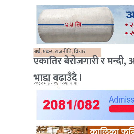
अर्थ
,
एंकर
,
राजनीति
,
विचार
एकातिर बेरोजगारी र मन्दी, 
भाडा बढाउँदै !
२०८२ मंसिर १४
रुषा थापा