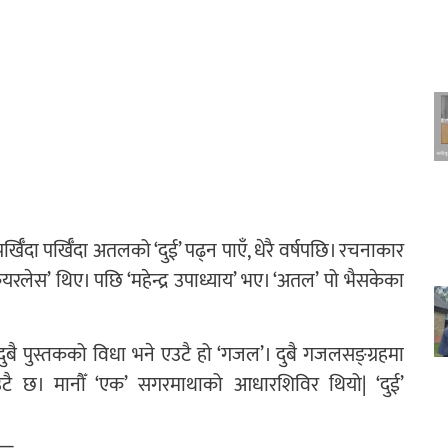
्खिँदा पर्खिँदा अतलको ‘दुई’ पढ्न पाएँ, धेरै वर्षपछि। रचनाकार
 केयरलेस’ थिए। पछि ‘महेन्द्र उपाध्याय’ भए। ‘अतल’ पो भैसकेका
दुबै पुस्तकको विधा भने एउटै हो ‘गजल’। दुबै गजलसङ्ग्रहमा
उटै छ। मानौँ ‘एक’ सगरमाथाको आधारशिविर थियो| ‘दुई’
:—