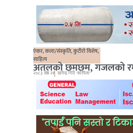
एंकर
,
कला/संस्कृति
,
कुटीरो विशेष
,
साहित्य
अतलको छमछम, गजलको र
२०८३ जेष्ठ २१
खगेन्द्र गिरी 'कोपिला'