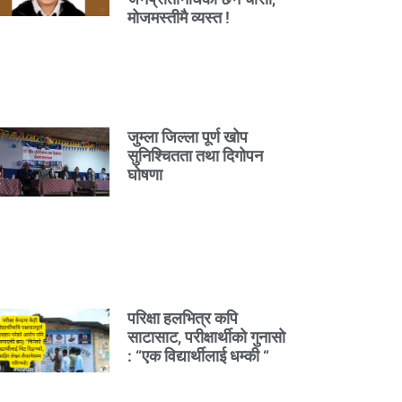
मोजमस्तीमै व्यस्त !
जुम्ला जिल्ला पूर्ण खोप
सुनिश्चितता तथा दिगोपन
घोषणा
परिक्षा हलभित्र कपि
साटासाट, परीक्षार्थीको गुनासो
: “एक विद्यार्थीलाई धम्की “