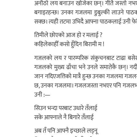
अनौठो लय बनाउन खोजेका छन्। गीतै जस्तो नभए 
बगाइरहन्छ। उनका गजलमा डुबुल्की लाउने पाठकला
सक्छ। त्यही तटमा उभिदै आफ्ना पाठकलाई उनी फे
तिमीले छोएको आज हो र मलाई ?
कहिलेकाहीँ कसो हुँदिन बिरामी म !
गजलको लय र पारम्परिक संकुचनबाट टाढा बसे
गजलको मुख्य ढाँचा भने उनले समातेकै छन्। नदीमा
जान नदिएजत्तिको मात्रै हुन्छ उनका गजलमा गज
छ, उनका गजलमा। गजलजस्ता नभएर पनि गजलभन्दा र
उनी :—
सिउन भन्दा परबाट उधारे तँलाई
सके आफ्नाले नै बिगारे तँलाई
अब तँ पनि आफ्नै इच्छाले लड्नू