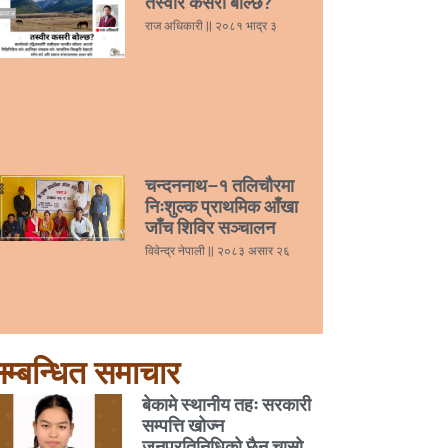
तस्वीर कसरी बोल्छ?
राज अधिकारी
२०८१ भाद्र ३
चन्दननाथ–१ तलिचौरमा
निःशुल्क प्राथमिक आँखा
जाँच शिविर सञ्चालन
विवेन्द्र नेपाली
२०८३ असार २६
म्बन्धित समाचार
बेकामे स्थानीय तहः सरकारी
सम्पत्ति खोज्न
जनप्रतिनिधिको छैन चासो,