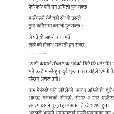
फेरिफेरि पनि मन अमिलो हुन सक्छ
म सँगसंगै रुँदै यही सोध्यो उसले
ढुङ्गा कतिसम्म कमलो हुनसक्छ ?
जे पढेँ यो आफ्नै कथा पढेँ
लेख्ने को होला? मजस्तो हुन सक्छ !
……………..
‘एमपी केयरलेस’को ‘एक’ पढेको थिएँ धेरै वर्षअघि। पर
भने एउटै मान्छे हुन्, दुबै पुस्तकका। उहिले ‘एमपी
रहेछन् अचेल उनी।
नाम फेरिरहे पनि उहिलेको ‘एक’ र अहिलेको ‘दुई’ 
आवद्ध गजलको सौन्दर्य, संसार र सार एउटैए
सगरमाथाको चुचुरो हो र अतल तेन्जिङ शेर्पा हुन्।
अतलले आफ्नो आगमनलाई यसरी प्रष्ट्याएका छन् 