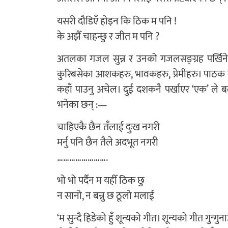
यसरी दौडिएँ होइन कि ठिक म पनि !
के अझैँ चाहन्छु र जीत म पनि ?
अतलका गजल सुन्न र उनको गजलसङ्ग्रह पर्खिने म
कुरिबसेका आशकहरु, भावकहरु, प्रेमीहरु। पाठक र
कहाँ पाउनु अचेल। दुई दशकनै पर्खाएर ‘एक’ ले
भनेका छन् :—
चाहिएकै छैन तँलाई दुःख नगरी
मर्नु पनि छैन तैले अदभूत नगरी
…………………….
भो भो पर्दैन म यहीँ ठिक छु
न सानो, न बन्नु छ ठूलो मलाई
‘म सुन्दै हिडेको हुँ शून्यको गीत। शून्यको गीत गुन्