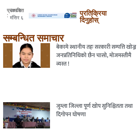
२०८२
प्रकाशित
प्रतिक्रिया
:
मंसिर ६
दिनुहोस्
सम्बन्धित समाचार
बेकामे स्थानीय तहः सरकारी सम्पत्ति खोज्न
जनप्रतिनिधिको छैन चासो, मोजमस्तीमै
व्यस्त !
जुम्ला जिल्ला पूर्ण खोप सुनिश्चितता तथा
दिगोपन घोषणा