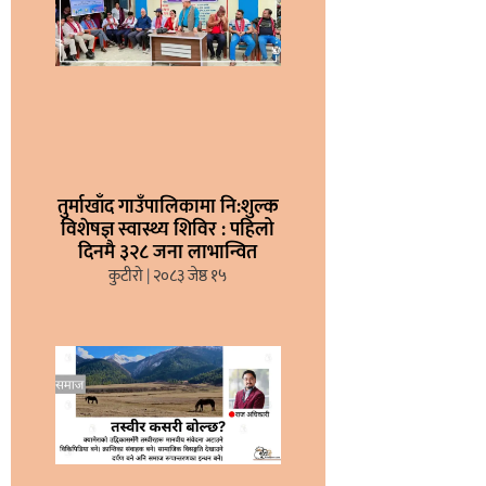
तुर्माखाँद गाउँपालिकामा नि:शुल्क
विशेषज्ञ स्वास्थ्य शिविर : पहिलो
दिनमै ३२८ जना लाभान्वित
कुटीरो
२०८३ जेष्ठ १५