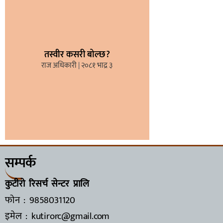
तस्वीर कसरी बोल्छ?
राज अधिकारी
२०८१ भाद्र ३
सम्पर्क
कुटीरो रिसर्च सेन्टर प्रालि
फोन : 9858031120
इमेल : kutirorc@gmail.com