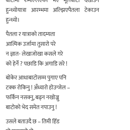
बाटोमा रुमल्लिए‌को भए मूलबाटो देखाउन
हुन्थ्योयात्रा आरम्भमा अल्झिएपैतला टेकाउन
हुन्थ्यो।
पैतला र यात्राको तादम्यता
आत्मिक उर्जामा तुसारो परे
न ज्ञात- लेखाजोखा कसले गरे
को हेर्ने ? पछाडि कि अगाडि सरे !
बोकेर आधाबाटोसम्म पुगाए पनि
टक्क रोकिनु ! अँध्यारो होउन्जेल –
फर्किन नसक्नु, बढ्न नखोज्नु
बाटोको भेद समेत नपाउनु !
उसले बताउदै छ – तिमी हिँड