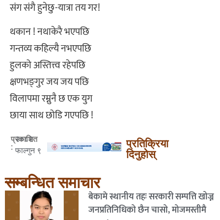
संग संगै हुनेछु-यात्रा तय गर!
थकान ! नथाकेरै भएपछि
गन्तव्य कहिल्यै नभएपछि
हुलको अस्तित्त्व रहेपछि
क्षणभङ्‌गुर जय जय पछि
विलापमा रम्नुनै छ एक युग
छाया साथ छोडि गएपछि !
२०८२
प्रकाशित
प्रतिक्रिया
:
फाल्गुन ९
दिनुहोस्
सम्बन्धित समाचार
बेकामे स्थानीय तहः सरकारी सम्पत्ति खोज्न
जनप्रतिनिधिको छैन चासो, मोजमस्तीमै